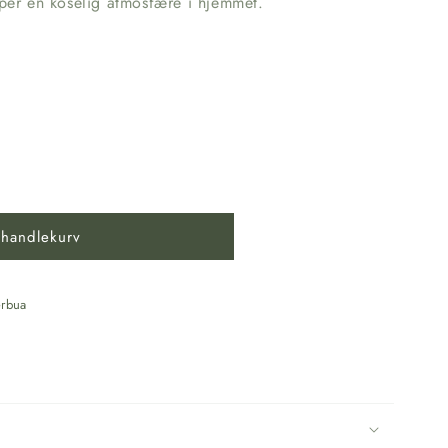
aper en koselig atmosfære i hjemmet.
 handlekurv
ake
rbua