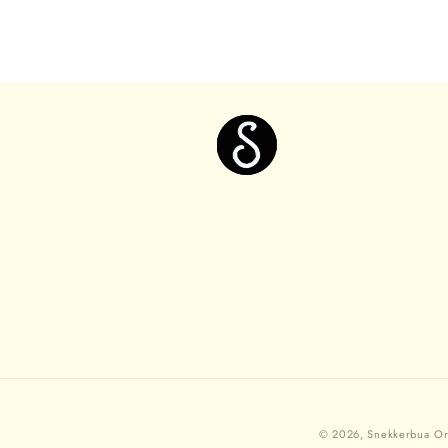
© 2026,
Snekkerbua
Or