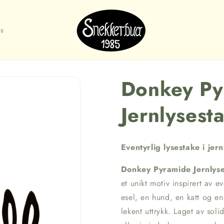
s
Donkey Py
Jernlysest
Eventyrlig lysestake i jern
Donkey Pyramide Jernlys
et unikt motiv inspirert av 
esel, en hund, en katt og en
lekent uttrykk. Laget av sol