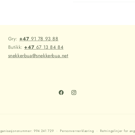
Gry:
+47
91 78 93 88
Butikk:
+47
67 13 84 84
snekkerbua@snekkerbua.net
Facebook
Instagram
ganisasjonsnummer: 994 241 729
Personvernerklæring
Retningslinjer for ang