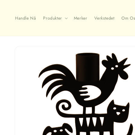
Gå
videre til
innholdet
Handle Nå
Produkter
Merker
Verkstedet
Om Os
Hopp til
produktinformasjon