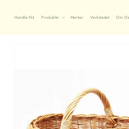
Gå
videre til
innholdet
Handle Nå
Produkter
Merker
Verkstedet
Om Os
Hopp til
produktinformasjon