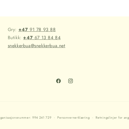
Gry:
+47
91 78 93 88
Butikk:
+47
67 13 84 84
snekkerbua@snekkerbua.net
Facebook
Instagram
ganisasjonsnummer: 994 241 729
Personvernerklæring
Retningslinjer for ang