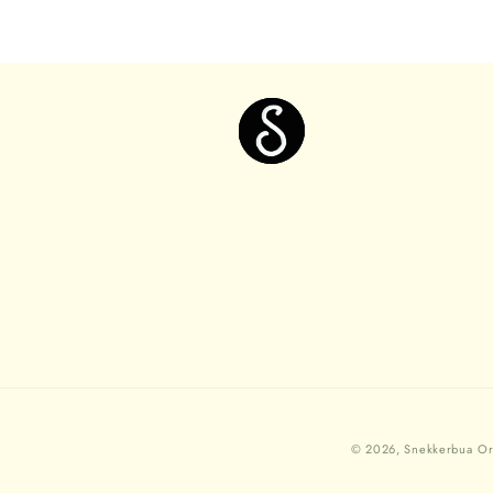
© 2026,
Snekkerbua
Or