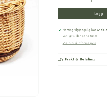
antallet
antallet
for
for
Legg i
Soppkurv
Soppkurv
Henting tilgjengelig hos
Snekke
Vanligvis klar på to timer
Vis butikkinformasjon
Frakt & Betaling