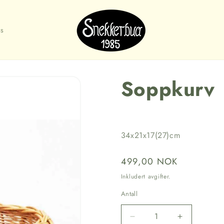
s
Soppkurv
34x21x17(27)cm
Vanlig
499,00 NOK
pris
Inkludert avgifter.
Antall
Senk
Øk