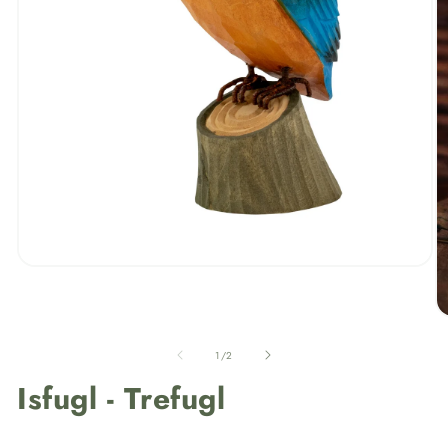
av
1
/
2
Isfugl - Trefugl