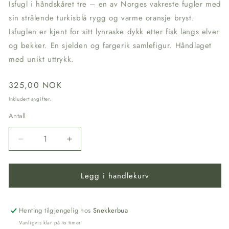
Isfugl i håndskåret tre – en av Norges vakreste fugler med
sin strålende turkisblå rygg og varme oransje bryst.
Isfuglen er kjent for sitt lynraske dykk etter fisk langs elver
og bekker. En sjelden og fargerik samlefigur. Håndlaget
med unikt uttrykk.
Vanlig
325,00 NOK
pris
Inkludert avgifter.
Antall
Senk
Øk
antallet
antallet
for
for
Legg i handlekurv
Isfugl
Isfugl
-
-
Trefugl
Trefugl
Henting tilgjengelig hos
Snekkerbua
Vanligvis klar på to timer