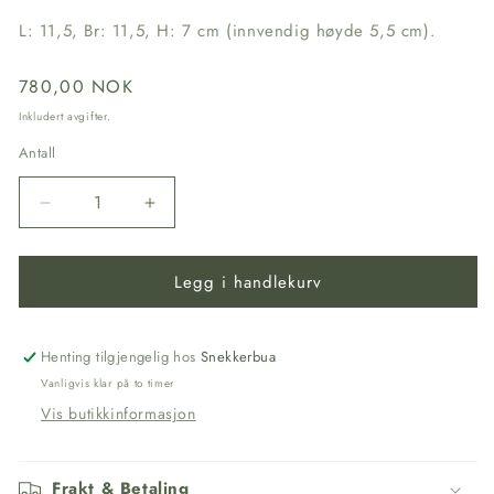
L: 11,5, Br: 11,5, H: 7 cm (innvendig høyde 5,5 cm).
Vanlig
780,00 NOK
pris
Inkludert avgifter.
Antall
Senk
Øk
antallet
antallet
for
for
Legg i handlekurv
Rosemalt
Rosemalt
Skrin
Skrin
til
til
Bunadsølv
Bunadsølv
Henting tilgjengelig hos
Snekkerbua
Vanligvis klar på to timer
Vis butikkinformasjon
Frakt & Betaling