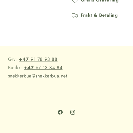
Gratis Gravering
Frakt & Betaling
Gry:
+47
91 78 93 88
Butikk:
+47
67 13 84 84
snekkerbua@snekkerbua.net
Facebook
Instagram