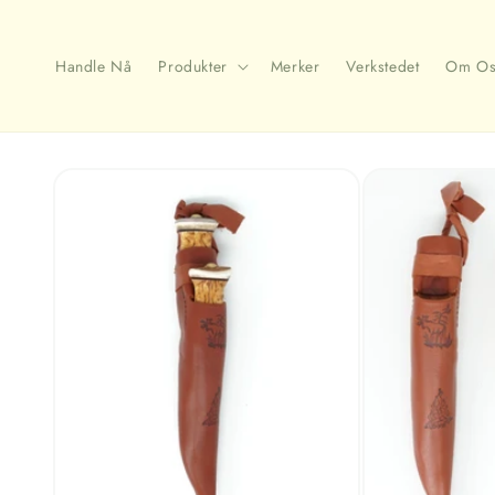
Gå
videre til
innholdet
Handle Nå
Produkter
Merker
Verkstedet
Om Os
Hopp til
produktinformasjon