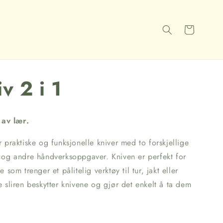
Handlekurv
v 2 i 1
 av lær.
 praktiske og funksjonelle kniver med to forskjellige
ng og andre håndverksoppgaver. Kniven er perfekt for
om trenger et pålitelig verktøy til tur, jakt eller
sliren beskytter knivene og gjør det enkelt å ta dem