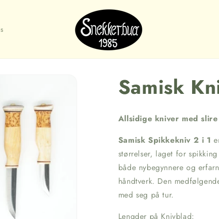
s
Samisk Kni
Allsidige kniver med slire
Samisk Spikkekniv 2 i 1
er
størrelser, laget for spikki
både nybegynnere og erfarne s
håndtverk. Den medfølgende 
med seg på tur.
Lengder på Knivblad: