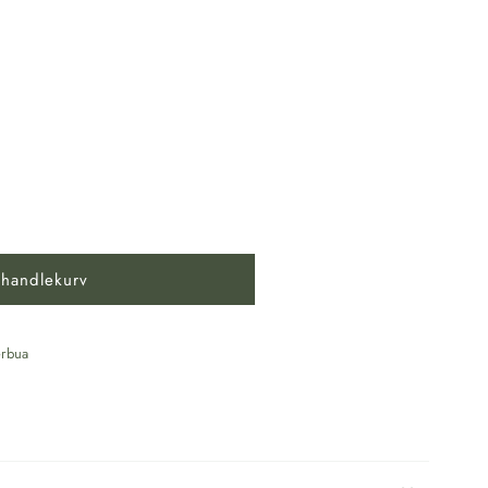
 handlekurv
rbua