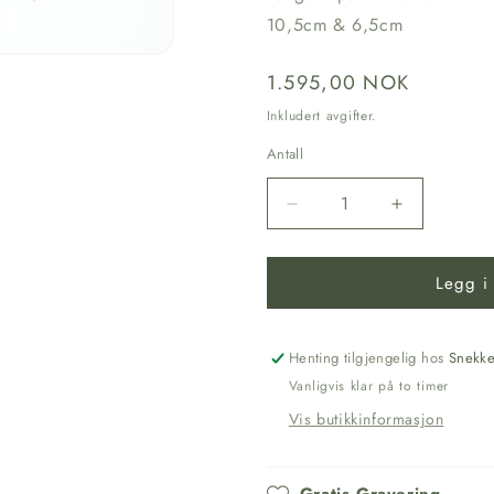
10,5cm & 6,5cm
Vanlig
1.595,00 NOK
pris
Inkludert avgifter.
Antall
Senk
Øk
antallet
antallet
for
for
Legg i
Samisk
Samisk
Kniv
Kniv
2
2
i
i
Henting tilgjengelig hos
Snekke
1
1
Vanligvis klar på to timer
Vis butikkinformasjon