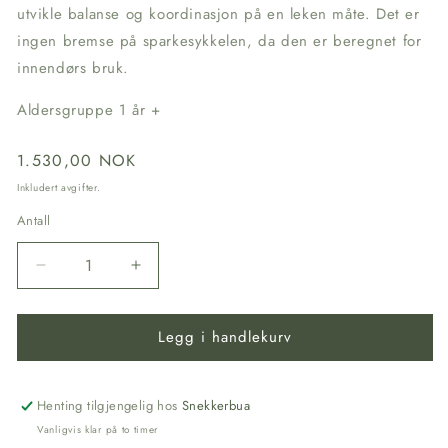
utvikle balanse og koordinasjon på en leken måte. Det er
ingen bremse på sparkesykkelen, da den er beregnet for
innendørs bruk.
Aldersgruppe 1 år +
Vanlig
1.530,00 NOK
pris
Inkludert avgifter.
Antall
Senk
Øk
antallet
antallet
for
for
Legg i handlekurv
Sparkesykkel
Sparkesykkel
med
med
4
4
Hjul
Hjul
Henting tilgjengelig hos
Snekkerbua
Vanligvis klar på to timer