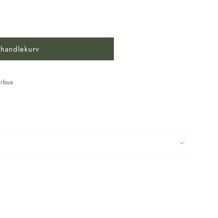
 handlekurv
p
rbua