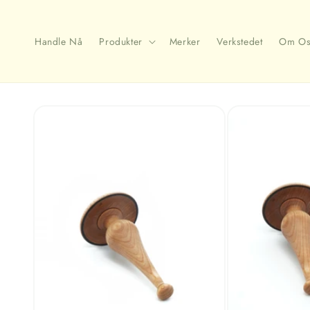
Gå
videre til
innholdet
Handle Nå
Produkter
Merker
Verkstedet
Om Os
Hopp til
produktinformasjon