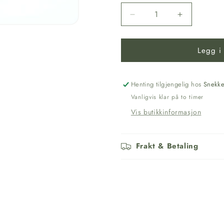
Senk
Øk
antallet
antallet
for
for
Legg i
Stoppesopp
Stoppesop
Henting tilgjengelig hos
Snekke
Vanligvis klar på to timer
Vis butikkinformasjon
Frakt & Betaling