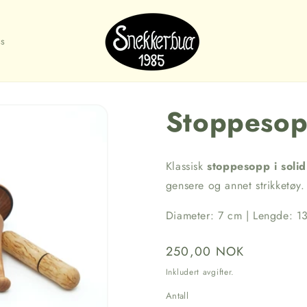
s
Stoppeso
Klassisk
stoppesopp i solid
gensere og annet strikketøy. 
Diameter: 7 cm | Lengde: 1
Vanlig
250,00 NOK
pris
Inkludert avgifter.
Antall