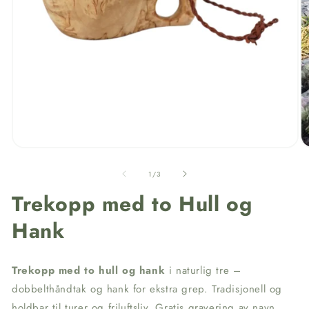
av
1
/
3
Trekopp med to Hull og
Hank
Trekopp med to hull og hank
i naturlig tre –
dobbelthåndtak og hank for ekstra grep. Tradisjonell og
holdbar til turer og friluftsliv. Gratis gravering av navn.